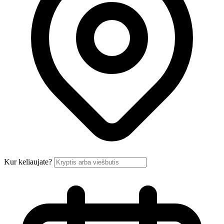
Kur keliaujate?