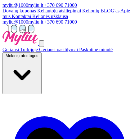
myliu@1000myliu.lt
+370 690 71000
Dovanų kuponas
Keliautojų atsiliepimai
Kelionių BLOG'as
Apie
mus
Kontaktai
Kelionės užklausa
myliu@1000myliu.lt
+370 690 71000
Geriausi Turkijoje
Geriausi pasiūlymai
Paskutinė minutė
Mokinių atostogos