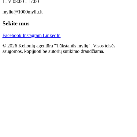
I - V 08:00 - 17:00
myliu@1000myliu.lt
Sekite mus
Facebook
Instagram
LinkedIn
© 2026 Kelionių agentūra "Tūkstantis mylių". Visos teisės
saugomos, kopijuoti be autorių sutikimo draudžiama.