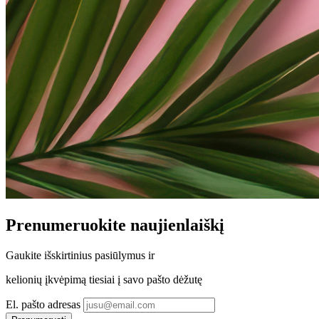
Prenumeruokite
naujienlaiškį
Gaukite
išskirtinius pasiūlymus
ir
kelionių įkvėpimą tiesiai į savo pašto dėžutę
El. pašto adresas