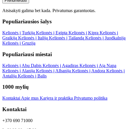
Prenumeruoti
Atsisakyti galima bet kada.
Privatumas garantuotas
.
Populiariausios šalys
Kelionės į Turkiją
Kelionės į Egiptą
Kelionės į Kiprą
Kelionės į
Graikiją
Kelionės į Italiją
Kelionės į Tailandą
Kelionės į Juodkalniją
Kelionės į Gruzija
Populiariausi miestai
Kelionės į Abu Dabis
Kelionės į Agadiras
Kelionės į Aja Napa
Kelionės į Alanija
Kelionės į Albanija
Kelionės į Andora
Kelionės į
Antalija
Kelionės į Balis
1000 mylių
Kontaktai
Apie mus
Karjera ir praktika
Privatumo politika
Kontaktai
+370 690 71000