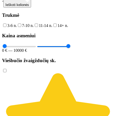
-
Ieškoti kelionės
Trukmė
3-6 n.
7-10 n.
11-14 n.
14+ n.
Kaina asmeniui
0 € — 10000 €
Viešbučio žvaigždučių sk.