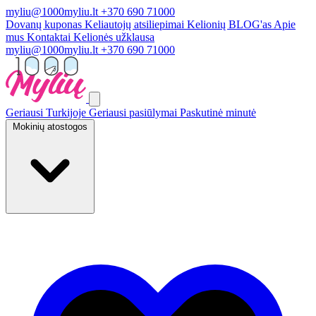
myliu@1000myliu.lt
+370 690 71000
Dovanų kuponas
Keliautojų atsiliepimai
Kelionių BLOG'as
Apie
mus
Kontaktai
Kelionės užklausa
myliu@1000myliu.lt
+370 690 71000
Geriausi Turkijoje
Geriausi pasiūlymai
Paskutinė minutė
Mokinių atostogos