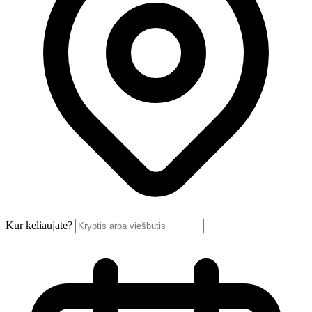
Kur keliaujate?