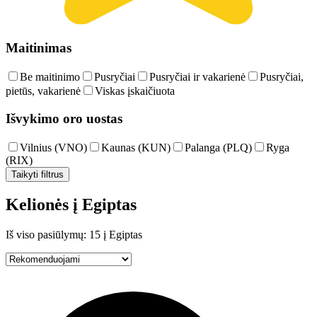
Maitinimas
Be maitinimo
Pusryčiai
Pusryčiai ir vakarienė
Pusryčiai,
pietūs, vakarienė
Viskas įskaičiuota
Išvykimo oro uostas
Vilnius (VNO)
Kaunas (KUN)
Palanga (PLQ)
Ryga
(RIX)
Taikyti filtrus
Kelionės į Egiptas
Iš viso pasiūlymų: 15 į Egiptas