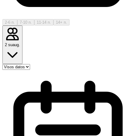
2-6 n.
7-10 n.
11-14 n.
14+ n.
2 suaug.