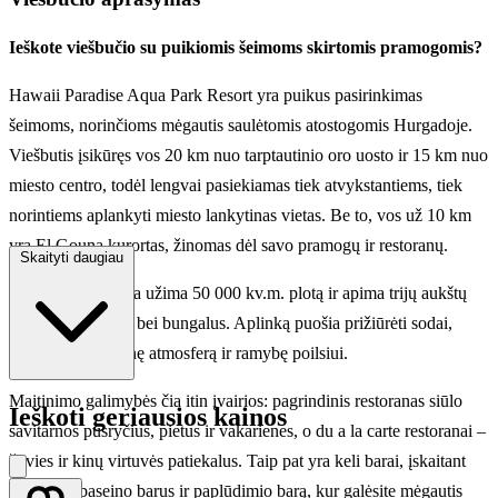
Ieškote viešbučio su puikiomis šeimoms skirtomis pramogomis?
Hawaii Paradise Aqua Park Resort yra puikus pasirinkimas
šeimoms, norinčioms mėgautis saulėtomis atostogomis Hurgadoje.
Viešbutis įsikūręs vos 20 km nuo tarptautinio oro uosto ir 15 km nuo
miesto centro, todėl lengvai pasiekiamas tiek atvykstantiems, tiek
norintiems aplankyti miesto lankytinas vietas. Be to, vos už 10 km
yra El Gouna kurortas, žinomas dėl savo pramogų ir restoranų.
Skaityti daugiau
Viešbučio teritorija užima 50 000 kv.m. plotą ir apima trijų aukštų
pagrindinį pastatą bei bungalus. Aplinką puošia prižiūrėti sodai,
suteikiantys tropinę atmosferą ir ramybę poilsiui.
Maitinimo galimybės čia itin įvairios: pagrindinis restoranas siūlo
Ieškoti geriausios kainos
savitarnos pusryčius, pietus ir vakarienes, o du a la carte restoranai –
žuvies ir kinų virtuvės patiekalus. Taip pat yra keli barai, įskaitant
fojė barą, baseino barus ir paplūdimio barą, kur galėsite mėgautis