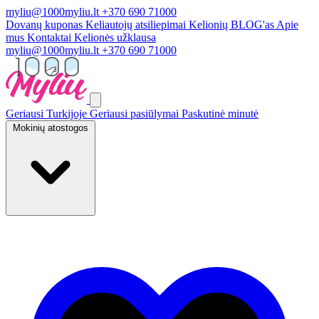
myliu@1000myliu.lt
+370 690 71000
Dovanų kuponas
Keliautojų atsiliepimai
Kelionių BLOG'as
Apie
mus
Kontaktai
Kelionės užklausa
myliu@1000myliu.lt
+370 690 71000
Geriausi Turkijoje
Geriausi pasiūlymai
Paskutinė minutė
Mokinių atostogos