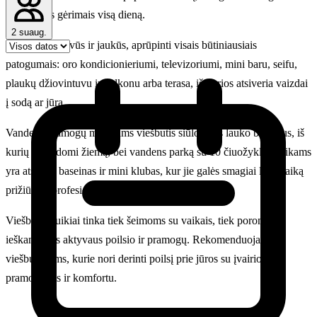
gaiviaisiais gėrimais visą dieną.
2 suaug.
Kambariai erdvūs ir jaukūs, aprūpinti visais būtiniausiais
patogumais: oro kondicionieriumi, televizoriumi, mini baru, seifu,
plaukų džiovintuvu ir balkonu arba terasa, iš kurios atsiveria vaizdai
į sodą ar jūrą.
Vandens pramogų mėgėjams viešbutis siūlo kelis lauko baseinus, iš
kurių du šildomi žiemą, bei vandens parką su 10 čiuožyklų. Vaikams
yra atskiras baseinas ir mini klubas, kur jie galės smagiai leisti laiką
prižiūrimi profesionalių animatorių.
Viešbutis puikiai tinka tiek šeimoms su vaikais, tiek poroms,
ieškančioms aktyvaus poilsio ir pramogų. Rekomenduojame šį
viešbutį tiems, kurie nori derinti poilsį prie jūros su įvairiomis
pramogomis ir komfortu.