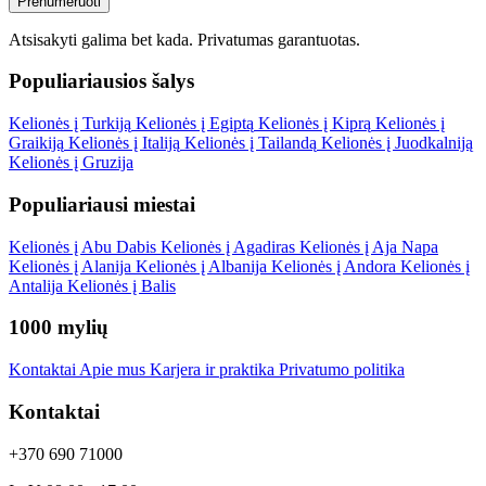
Prenumeruoti
Atsisakyti galima bet kada.
Privatumas garantuotas
.
Populiariausios šalys
Kelionės į Turkiją
Kelionės į Egiptą
Kelionės į Kiprą
Kelionės į
Graikiją
Kelionės į Italiją
Kelionės į Tailandą
Kelionės į Juodkalniją
Kelionės į Gruzija
Populiariausi miestai
Kelionės į Abu Dabis
Kelionės į Agadiras
Kelionės į Aja Napa
Kelionės į Alanija
Kelionės į Albanija
Kelionės į Andora
Kelionės į
Antalija
Kelionės į Balis
1000 mylių
Kontaktai
Apie mus
Karjera ir praktika
Privatumo politika
Kontaktai
+370 690 71000