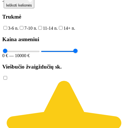
-
Ieškoti kelionės
Trukmė
3-6 n.
7-10 n.
11-14 n.
14+ n.
Kaina asmeniui
0 € — 10000 €
Viešbučio žvaigždučių sk.