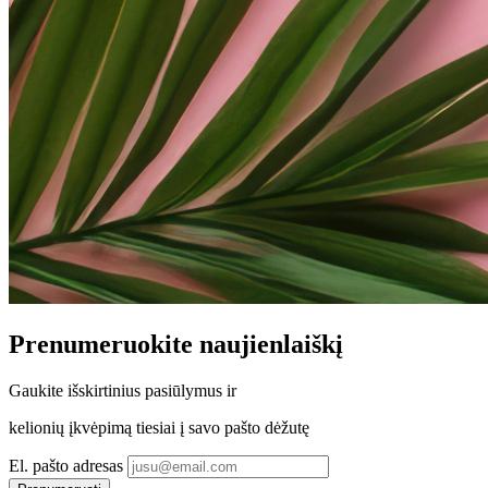
Prenumeruokite
naujienlaiškį
Gaukite
išskirtinius pasiūlymus
ir
kelionių įkvėpimą tiesiai į savo pašto dėžutę
El. pašto adresas