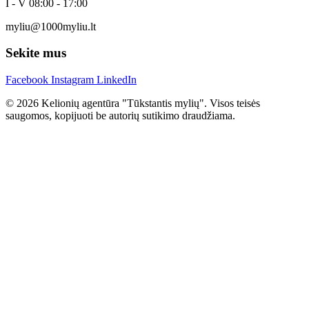
I - V 08:00 - 17:00
myliu@1000myliu.lt
Sekite mus
Facebook
Instagram
LinkedIn
© 2026 Kelionių agentūra "Tūkstantis mylių". Visos teisės
saugomos, kopijuoti be autorių sutikimo draudžiama.