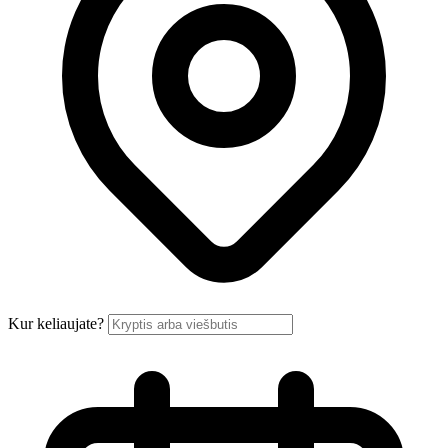
Kur keliaujate?