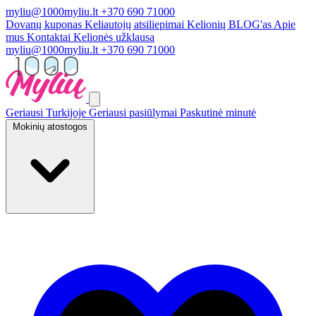
myliu@1000myliu.lt
+370 690 71000
Dovanų kuponas
Keliautojų atsiliepimai
Kelionių BLOG'as
Apie
mus
Kontaktai
Kelionės užklausa
myliu@1000myliu.lt
+370 690 71000
Geriausi Turkijoje
Geriausi pasiūlymai
Paskutinė minutė
Mokinių atostogos