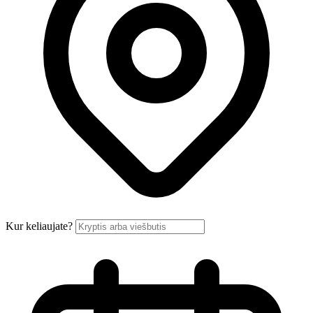
Kur keliaujate?