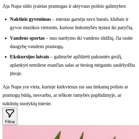
Aja Napa siūlo įvairias pramogas ir aktyvaus poilsio galimybes:
Naktinis gyvenimas
– miestas garsėja savo barais, klubais ir
gyvos muzikos vietomis, kuriose linksmybės tęsiasi iki paryčių.
Vandens sportas
– nuo nardymo iki vandens slidžių, čia rasite
daugybę vandens pramogų.
Ekskursijos laivais
– galimybė apžiūrėti pakrantės grožį,
aplankyti netoliese esančias salas ar tiesiog mėgautis saulėlydžiu
jūroje.
Aja Napa yra vieta, kurioje kiekvienas ras sau tinkamą poilsio ar
pramogų būdą, nesvarbu, ar ieškote ramybės paplūdimyje, ar
naktinių nuotykių mieste.
Filtrai