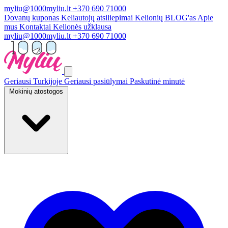
myliu@1000myliu.lt
+370 690 71000
Dovanų kuponas
Keliautojų atsiliepimai
Kelionių BLOG'as
Apie
mus
Kontaktai
Kelionės užklausa
myliu@1000myliu.lt
+370 690 71000
Geriausi Turkijoje
Geriausi pasiūlymai
Paskutinė minutė
Mokinių atostogos