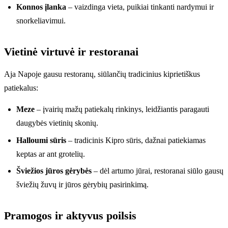
Konnos įlanka
– vaizdinga vieta, puikiai tinkanti nardymui ir
snorkeliavimui.
Vietinė virtuvė ir restoranai
Aja Napoje gausu restoranų, siūlančių tradicinius kiprietiškus
patiekalus:
Meze
– įvairių mažų patiekalų rinkinys, leidžiantis paragauti
daugybės vietinių skonių.
Halloumi sūris
– tradicinis Kipro sūris, dažnai patiekiamas
keptas ar ant grotelių.
Šviežios jūros gėrybės
– dėl artumo jūrai, restoranai siūlo gausų
šviežių žuvų ir jūros gėrybių pasirinkimą.
Pramogos ir aktyvus poilsis