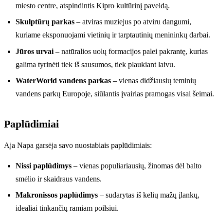
miesto centre, atspindintis Kipro kultūrinį paveldą.
Skulptūrų parkas
– atviras muziejus po atviru dangumi,
kuriame eksponuojami vietinių ir tarptautinių menininkų darbai.
Jūros urvai
– natūralios uolų formacijos palei pakrantę, kurias
galima tyrinėti tiek iš sausumos, tiek plaukiant laivu.
WaterWorld vandens parkas
– vienas didžiausių teminių
vandens parkų Europoje, siūlantis įvairias pramogas visai šeimai.
Paplūdimiai
Aja Napa garsėja savo nuostabiais paplūdimiais:
Nissi paplūdimys
– vienas populiariausių, žinomas dėl balto
smėlio ir skaidraus vandens.
Makronissos paplūdimys
– sudarytas iš kelių mažų įlankų,
idealiai tinkančių ramiam poilsiui.