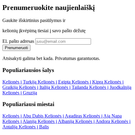
Prenumeruokite
naujienlaiškį
Gaukite
išskirtinius pasiūlymus
ir
kelionių įkvėpimą tiesiai į savo pašto dėžutę
El. pašto adresas
Prenumeruoti
Atsisakyti galima bet kada.
Privatumas garantuotas
.
Populiariausios šalys
Kelionės į Turkiją
Kelionės į Egiptą
Kelionės į Kiprą
Kelionės į
Graikiją
Kelionės į Italiją
Kelionės į Tailandą
Kelionės į Juodkalniją
Kelionės į Gruzija
Populiariausi miestai
Kelionės į Abu Dabis
Kelionės į Agadiras
Kelionės į Aja Napa
Kelionės į Alanija
Kelionės į Albanija
Kelionės į Andora
Kelionės į
Antalija
Kelionės į Balis