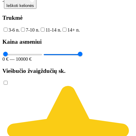
-
Ieškoti kelionės
Trukmė
3-6 n.
7-10 n.
11-14 n.
14+ n.
Kaina asmeniui
0 € — 10000 €
Viešbučio žvaigždučių sk.