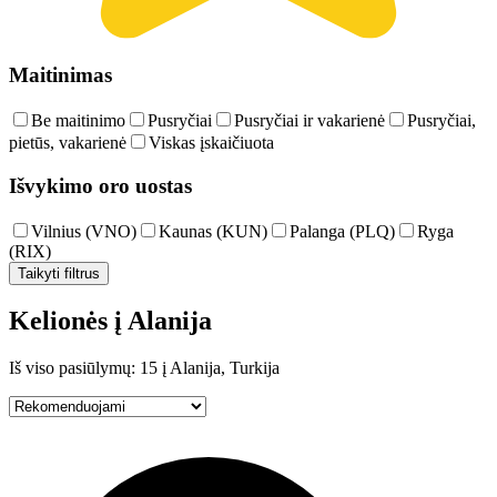
Maitinimas
Be maitinimo
Pusryčiai
Pusryčiai ir vakarienė
Pusryčiai,
pietūs, vakarienė
Viskas įskaičiuota
Išvykimo oro uostas
Vilnius (VNO)
Kaunas (KUN)
Palanga (PLQ)
Ryga
(RIX)
Taikyti filtrus
Kelionės į Alanija
Iš viso pasiūlymų: 15 į Alanija, Turkija