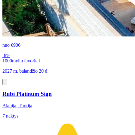
nuo
€906
-8%
1000myliu favoritai
2027 m. balandžio 20 d.
Rubi Platinum Sign
Alanija, Turkija
7 naktys