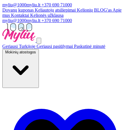
myliu@1000myliu.lt
+370 690 71000
Dovanų kuponas
Keliautojų atsiliepimai
Kelionių BLOG'as
Apie
mus
Kontaktai
Kelionės užklausa
myliu@1000myliu.lt
+370 690 71000
Geriausi Turkijoje
Geriausi pasiūlymai
Paskutinė minutė
Mokinių atostogos